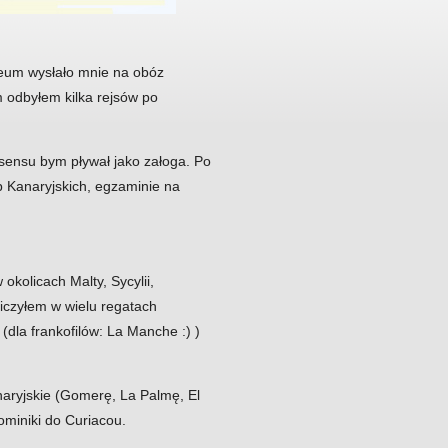
ceum wysłało mnie na obóz
 odbyłem kilka rejsów po
 sensu bym pływał jako załoga. Po
sp Kanaryjskich, egzaminie na
okolicach Malty, Sycylii,
niczyłem w wielu regatach
(dla frankofilów: La Manche :) )
naryjskie (Gomerę, La Palmę, El
ominiki do Curiacou.