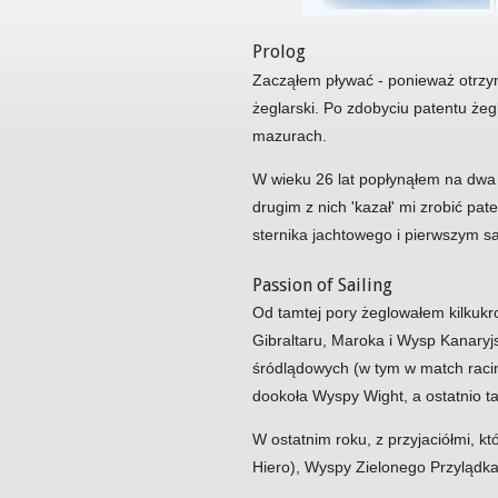
Prolog
Zacząłem pływać - ponieważ otrzy
żeglarski. Po zdobyciu patentu że
mazurach.
W wieku 26 lat popłynąłem na dw
drugim z nich 'kazał' mi zrobić pa
sternika jachtowego i pierwszym sa
Passion of Sailing
Od tamtej pory żeglowałem kilkukro
Gibraltaru, Maroka i Wysp Kanary
śródlądowych (w tym w match racing
dookoła Wyspy Wight, a ostatnio t
W ostatnim roku, z przyjaciółmi, k
Hiero), Wyspy Zielonego Przylądka