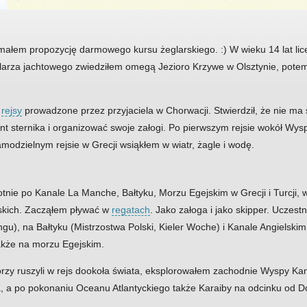
małem propozycję darmowego kursu żeglarskiego. :) W wieku 14 lat li
glarza jachtowego zwiedziłem omegą Jezioro Krzywe w Olsztynie, potem
a
rejsy
prowadzone przez przyjaciela w Chorwacji. Stwierdził, że nie ma
tent sternika i organizować swoje załogi. Po pierwszym rejsie wokół Wy
modzielnym rejsie w Grecji wsiąkłem w wiatr, żagle i wodę.
tnie po Kanale La Manche, Bałtyku, Morzu Egejskim w Grecji i Turcji, w 
jskich. Zacząłem pływać w
regatach
. Jako załoga i jako skipper. Uczest
u), na Bałtyku (Mistrzostwa Polski, Kieler Woche) i Kanale Angielskim 
akże na morzu Egejskim.
tórzy ruszyli w rejs dookoła świata, eksplorowałem zachodnie Wyspy Ka
, a po pokonaniu Oceanu Atlantyckiego także Karaiby na odcinku od D